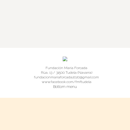
forma a la exposición fotográfica ‘Motivo y
pretexto, en torno a Rafael Moneo’ que se
puede contemplar en la Casa del Almirante de
Tudela -ciudad natal de Moneo hasta el
próximo 1 de febrero. La muestra está…
Fundación María Forcada
Rúa, 13 / 31500 Tudela (Navarra)
fundacionmariaforcada2020@gmail.com
www.facebook.com/fmftudela
Bottom menu