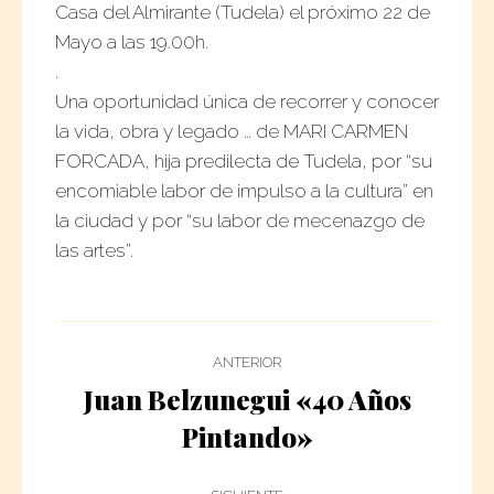
Casa del Almirante (Tudela) el próximo 22 de
Mayo a las 19.00h.
.
Una oportunidad única de recorrer y conocer
la vida, obra y legado … de MARI CARMEN
FORCADA, hija predilecta de Tudela, por “su
encomiable labor de impulso a la cultura” en
la ciudad y por “su labor de mecenazgo de
las artes”.
Navegación
ANTERIOR
Entre
Juan Belzunegui «40 Años
Publicación
Pintando»
Publicaciones
anterior: