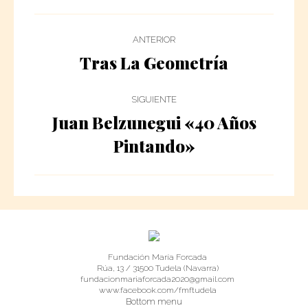
Navegación
ANTERIOR
Entre
Tras La Geometría
Publicación
anterior:
Publicaciones
SIGUIENTE
Juan Belzunegui «40 Años
Publicación
Pintando»
siguiente:
Fundación María Forcada
Rúa, 13 / 31500 Tudela (Navarra)
fundacionmariaforcada2020@gmail.com
www.facebook.com/fmftudela
Bottom menu